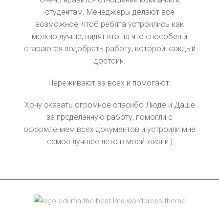
студентам. Менеджеры делают всё
возможное, чтоб ребята устроились как
можно лучше, видят кто на что способен и
стараются подобрать работу, которой каждый
достоин.
Переживают за всех и помогают.
Хочу сказать огромное спасибо Люде и Даше
за проделанную работу, помогли с
оформлением всех документов и устроили мне
самое лучшее лето в моей жизни:)
Сергей
Игнат
Алёна
Игорь
Work and travel или «Американ дрим для студента»
Оглядываясь назад уже по истечении нескольких
Хочу оставить отзыв, и посоветовать всем
"TESOL и как я его осилил.
лет могу с полной уверенностью заявить, что
Расскажу о своём опыте в этой программе.
Знаю, что будет много вопросов, поэтому
компанию Гудзон.
слоган «Незабываемое лето в Америке» — это таки
В этом году уже как второй год я участвую в
расскажу поэтапно: